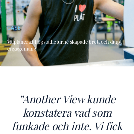
CASE
Välplanerad högstadieturné skapade brett och djupt
engagemang
”
Another View kunde
konstatera vad som
funkade och inte
. Vi fick