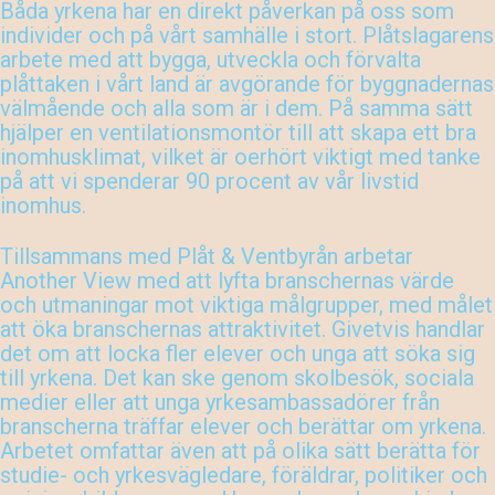
Båda yrkena har en direkt påverkan på oss som
individer och på vårt samhälle i stort. Plåtslagarens
arbete med att bygga, utveckla och förvalta
plåttaken i vårt land är avgörande för byggnadernas
välmående och alla som är i dem. På samma sätt
hjälper en ventilationsmontör till att skapa ett bra
inomhusklimat, vilket är oerhört viktigt med tanke
på att vi spenderar 90 procent av vår livstid
inomhus.
Tillsammans med Plåt & Ventbyrån arbetar
Another View med att lyfta branschernas värde
och utmaningar mot viktiga målgrupper, med målet
att öka branschernas attraktivitet. Givetvis handlar
det om att locka fler elever och unga att söka sig
till yrkena. Det kan ske genom skolbesök, sociala
medier eller att unga yrkesambassadörer från
branscherna träffar elever och berättar om yrkena.
Arbetet omfattar även att på olika sätt berätta för
studie- och yrkesvägledare, föräldrar, politiker och