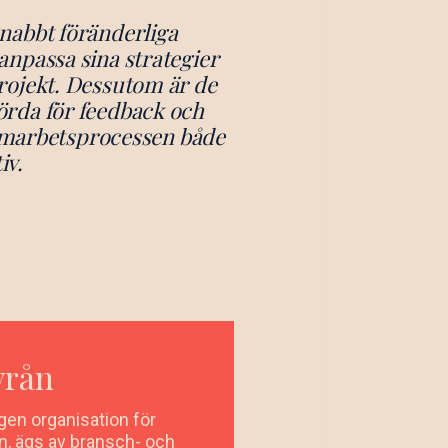
snabbt föränderliga
npassa sina strategier
projekt. Dessutom är de
örda för feedback och
 samarbetsprocessen både
iv.
yrån
gen organisation för
ån, ägs av bransch- och