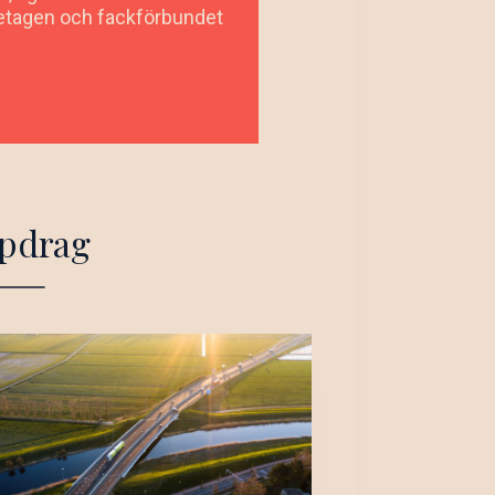
retagen och fackförbundet
ppdrag