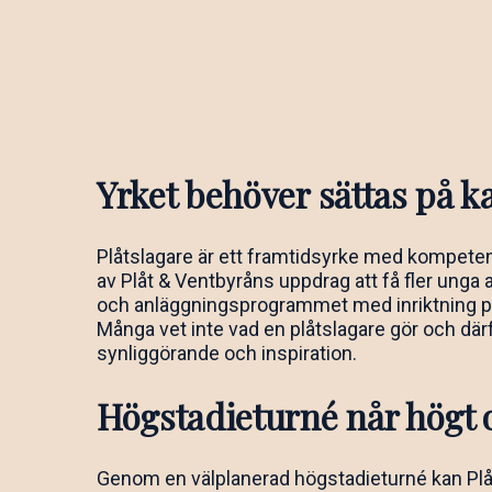
Yrket behöver sättas på k
Plåtslagare är ett framtidsyrke med kompetensb
av Plåt & Ventbyråns uppdrag att få fler unga a
och anläggningsprogrammet med inriktning plå
Många vet inte vad en plåtslagare gör och dä
synliggörande och inspiration.
Högstadieturné når högt o
Genom en välplanerad högstadieturné kan Plåt 