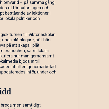
 och omvärld – på samma gång.
des ut för satsningen och
t bestående av lektioner i
r lokala politiker och
ck turnén till Viktoriaskolan
unga plåtslagare, höll här i
a på att skapa i plåt.
nom branschen, samt lokala
t diskutera hur man gemensamt
almedia bjöds in till
ades ut till en genomarbetad
uppdaterades inför, under och
idd
n breda men samtidigt