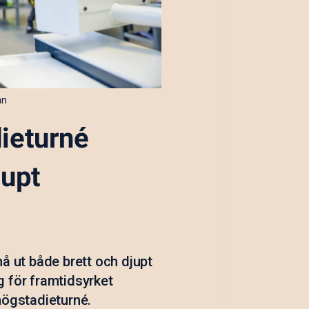
ån
ieturné
jupt
å ut både brett och djupt
 för framtidsyrket
högstadieturné.