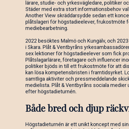
lärare, studie- och yrkesvägledare, politiker
Städer med extra stort informationsbehov val
Another View skräddarsydde sedan ett koncep
plåtslageri för högstadieelever, frukostmöte fö
mediebearbetning.
2022 besöktes Malmö och Kungälv, och 2023 gi
i Skara. Plåt & Ventbyråns yrkesambassadörer, 
sex lektioner för högstadieelever som fick prov
Plåtslagarlärare, företagare och influencer i
politiker bjöds in till ett frukostmöte för at
kan lösa kompetensbristen i framtidsyrket. Lok
samtliga aktiviter och pressmeddelande skick
medielista. Plåt & Ventbyråns sociala medier 
efter högstadieturnén.
Både bred och djup räckv
Högstadieturnén är ett unikt koncept med si