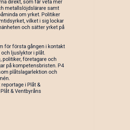
na direkt, som får veta mer
och metallslöjdslärare samt
påminda om yrket. Politiker
idsyrket, vilket i sig lockar
allmänheten och sätter yrket på
m för första gången i kontakt
h ljuslyktor i plåt.
 politiker, företagare och
gar på kompetensbristen. P4
som plåtslagarlektion och
rnén.
eportage i Plåt &
Plåt & Ventbyråns