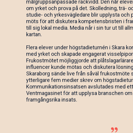
målgruppsanpassade räckvidd. Den når elever
om yrket och prova på det. Skolledning, trä- 
studie- och yrkesvägledare blir upplysta och 
möts för att diskutera kompetensbristen i framt
till sig lokal media. Media når i sin tur ut till 
kartan.
Flera elever under högstadieturnén i Skara ko
med yrket och skapade engagerat visselpipor oc
Frukostmötet möjliggjorde att plåtslagarlärare,
influencer kunde mötas och diskutera lösnin
Skaraborg sände live från såväl frukostmöte 
ytterligare fem medier skrev om högstadietu
Kommunikationsinsatsen avslutades med ett r
Ventmagasinet för att upplysa branschen om 
framgångsrika insats.