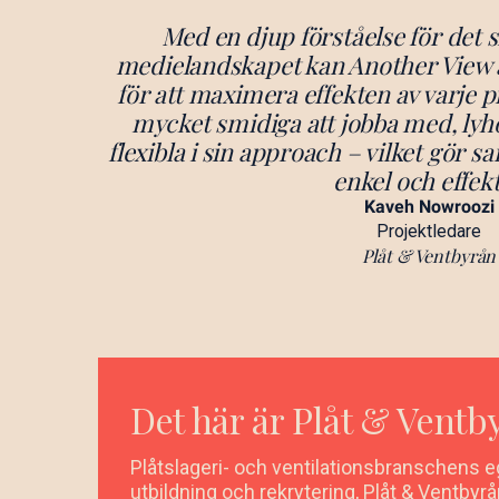
Med en djup förståelse för det 
medielandskapet kan Another View a
för att maximera effekten av varje 
mycket smidiga att jobba med, lyh
flexibla i sin approach – vilket gör
enkel och effekt
Kaveh Nowroozi
Projektledare
Plåt & Ventbyrån
Det här är Plåt & Ventb
Plåtslageri- och ventilationsbranschens e
utbildning och rekrytering, Plåt & Ventbyr