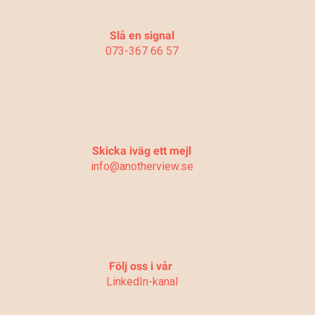
Slå en signal
073-367 66 57
Skicka iväg ett mejl
info@anotherview.se
Följ oss i vår
LinkedIn-kanal